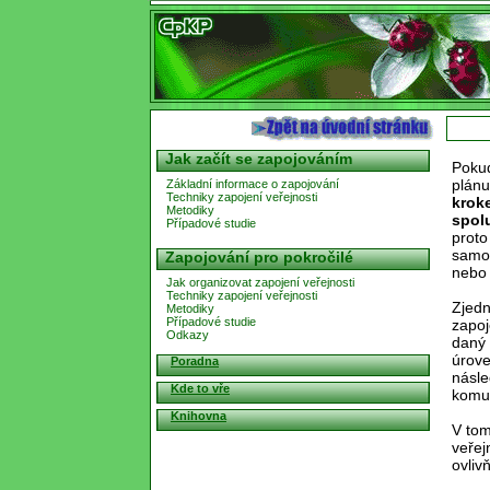
Jak začít se zapojováním
Pokud
plánu
Základní informace o zapojování
Techniky zapojení veřejnosti
kroke
Metodiky
spol
Případové studie
proto
samoz
Zapojování pro pokročilé
nebo 
Jak organizovat zapojení veřejnosti
Techniky zapojení veřejnosti
Zjedn
Metodiky
Případové studie
zapoj
Odkazy
daný 
úrove
Poradna
násle
Kde to vře
komun
Knihovna
V tom
veřej
ovliv