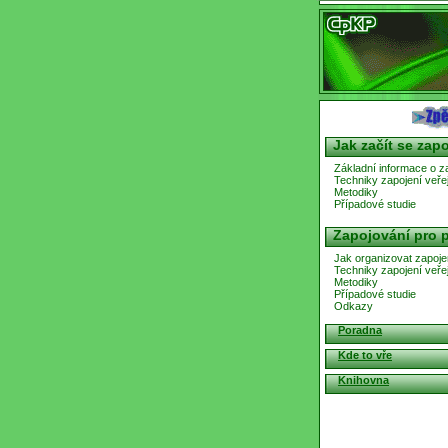
Jak začít se zap
Základní informace o z
Techniky zapojení veřej
Metodiky
Případové studie
Zapojování pro p
Jak organizovat zapojen
Techniky zapojení veřej
Metodiky
Případové studie
Odkazy
Poradna
Kde to vře
Knihovna