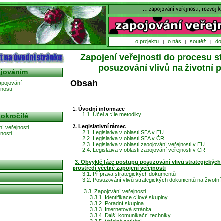
o projektu
o nás
soutěž
do
|
|
|
Zapojení veřejnosti do procesu s
posuzování vlivů na životní p
ojováním
Obsah
apojování
nosti
1. Úvodní informace
1.1. Účel a cíle metodiky
okročilé
2. Legislativní rámec
í veřejnosti
2.1. Legislativa v oblasti SEA v EU
nosti
2.2. Legislativa v oblasti SEA v ČR
2.3. Legislativa v oblasti zapojování veřejnosti v EU
2.4. Legislativa v oblasti zapojování veřejnosti v ČR
3. Obvyklé fáze postupu posuzování vlivů strategickýc
prostředí včetně zapojení veřejnosti
3.1. Příprava strategických dokumentů
3.2. Posuzování vlivů strategických dokumentů na životní
3.3. Zapojování veřejnosti
3.3.1. Identifikace cílové skupiny
3.3.2. Poradní skupina
3.3.3. Internetová stránka
3.3.4. Další komunikační techniky
3.3.5. Veřejné setkání