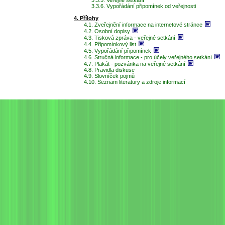
3.3.6. Vypořádání připomínek od veřejnosti
4. Přílohy
4.1. Zveřejnění informace na internetové stránce
4.2. Osobní dopisy
4.3. Tisková zpráva - veřejné setkání
4.4. Připomínkový list
4.5. Vypořádání připomínek
4.6. Stručná informace - pro účely veřejného setkání
4.7. Plakát - pozvánka na veřejné setkání
4.8. Pravidla diskuse
4.9. Slovníček pojmů
4.10. Seznam literatury a zdroje informací