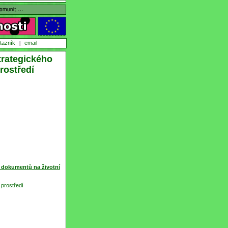
tazník
email
|
trategického
rostředí
h dokumentů na životní
 prostředí